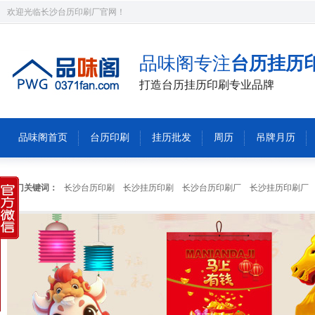
欢迎光临长沙台历印刷厂官网！
品味阁专注
台历挂历
打造台历挂历印刷专业品牌
品味阁首页
台历印刷
挂历批发
周历
吊牌月历
热门关键词：
长沙台历印刷
长沙挂历印刷
长沙台历印刷厂
长沙挂历印刷厂