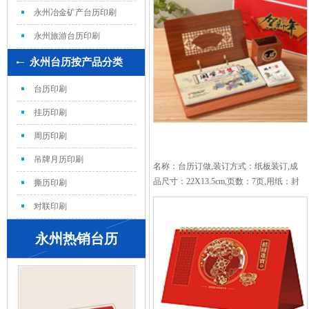
膜：哑膜,印刷数量：500本...
永州冶金矿产台历印刷
永州旅游台历印刷
永州台历按产品分类
台历印刷
挂历印刷
周历印刷
吊牌月历印刷
名称：台历订做,装订方式：纸板装订,成
品尺寸：22X13.5cm,页数：7页,用纸：封
撕历印刷
面200克铜版纸彩色印刷内页：157克铜
对联印刷
版纸彩色印刷,特殊工艺：无,覆膜：哑
膜,印刷数量：500本...
永州热销台历