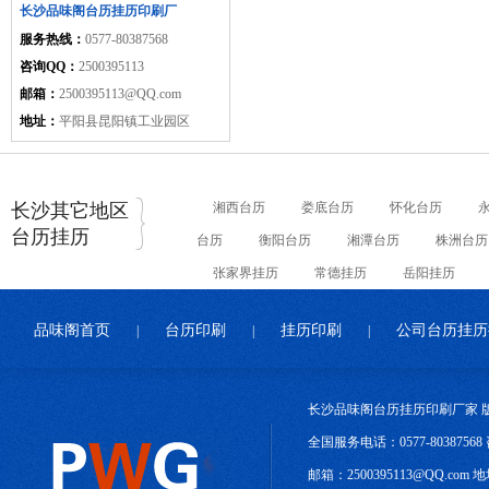
长沙品味阁台历挂历印刷厂
服务热线：
0577-80387568
咨询QQ：
2500395113
邮箱：
2500395113@QQ.com
地址：
平阳县昆阳镇工业园区
长沙其它地区
湘西台历
娄底台历
怀化台历
台历挂历
台历
衡阳台历
湘潭台历
株洲台历
张家界挂历
常德挂历
岳阳挂历
品味阁首页
台历印刷
挂历印刷
公司台历挂历
|
|
|
长沙品味阁台历挂历印刷厂家 
全国服务电话：0577-80387568 
邮箱：2500395113@QQ.c