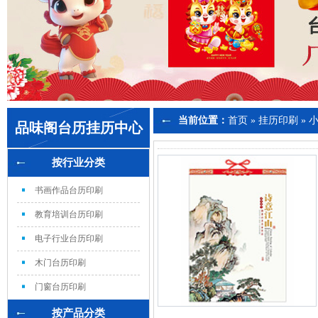
当前位置：
首页
»
挂历印刷
» 
品味阁台历挂历中心
按行业分类
书画作品台历印刷
教育培训台历印刷
电子行业台历印刷
木门台历印刷
门窗台历印刷
按产品分类