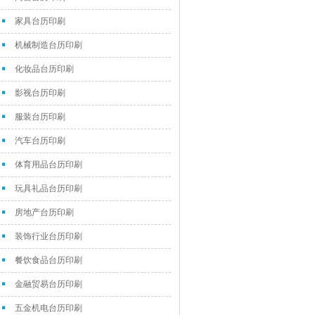
家具台历印刷
机械制造台历印刷
化妆品台历印刷
影视台历印刷
服装台历印刷
汽车台历印刷
体育用品台历印刷
玩具礼品台历印刷
房地产台历印刷
装饰行业台历印刷
餐饮食品台历印刷
金融贸易台历印刷
五金机电台历印刷