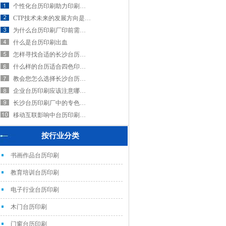
个性化台历印刷助力印刷…
CTP技术未来的发展方向是…
为什么台历印刷厂印前需…
什么是台历印刷出血
怎样寻找合适的长沙台历…
什么样的台历适合四色印…
教会您怎么选择长沙台历…
企业台历印刷应该注意哪…
长沙台历印刷厂中的专色…
移动互联影响中台历印刷…
按行业分类
书画作品台历印刷
教育培训台历印刷
电子行业台历印刷
木门台历印刷
门窗台历印刷