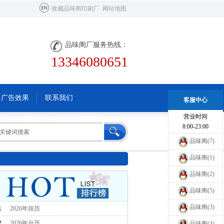
收藏品味阁印刷厂
网站地图
品味阁厂服务热线：
13346080651
广告效果
联系我们
客服中心
营业时间
8:00-23:00
品味阁(7)
品味阁(1)
品味阁(2)
品味阁(5)
品味阁(3)
1
2026年挂历
2
2026年台历
品味阁(4)