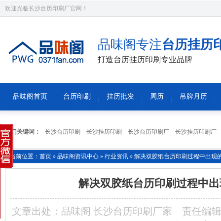
欢迎光临长沙台历印刷厂官网！
品味阁专注
台历挂历
打造台历挂历印刷专业品牌
品味阁首页
台历印刷
挂历批发
周历
吊牌月历
热门关键词：
长沙台历印刷
长沙挂历印刷
长沙台历印刷厂
长沙挂历印刷厂
当前位置：
首页
»
品味阁资讯中心
»
行业资讯
» 解决双胶纸台历印刷过程中出现
解决双胶纸台历印刷过程中出
文章出处：品味阁 长沙台历印刷厂家
责任编