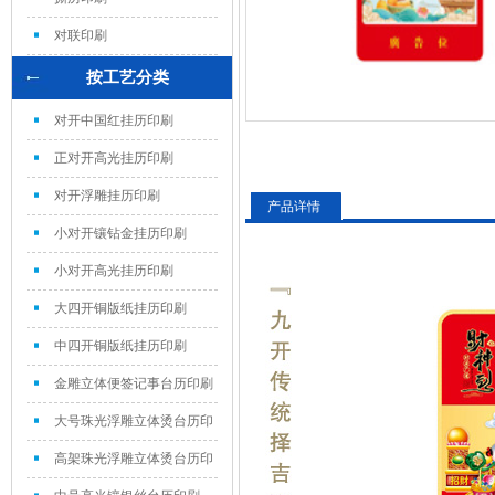
对联印刷
按工艺分类
对开中国红挂历印刷
正对开高光挂历印刷
对开浮雕挂历印刷
产品详情
小对开镶钻金挂历印刷
小对开高光挂历印刷
大四开铜版纸挂历印刷
中四开铜版纸挂历印刷
金雕立体便签记事台历印刷
大号珠光浮雕立体烫台历印
刷
高架珠光浮雕立体烫台历印