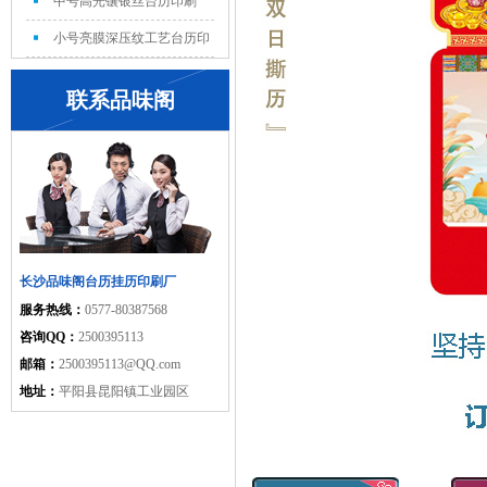
刷
中号高光镶银丝台历印刷
小号亮膜深压纹工艺台历印
刷
联系品味阁
长沙品味阁台历挂历印刷厂
服务热线：
0577-80387568
咨询QQ：
2500395113
邮箱：
2500395113@QQ.com
地址：
平阳县昆阳镇工业园区