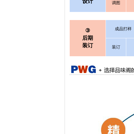
设计
调图
成品打样
③
后期
装订
装订